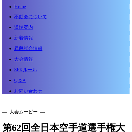
Home
不動会について
道場案内
新着情報
昇段試合情報
大会情報
SFKルール
Q＆A
お問い合わせ
— 大会ムービー —
第62回全日本空手道選手権大