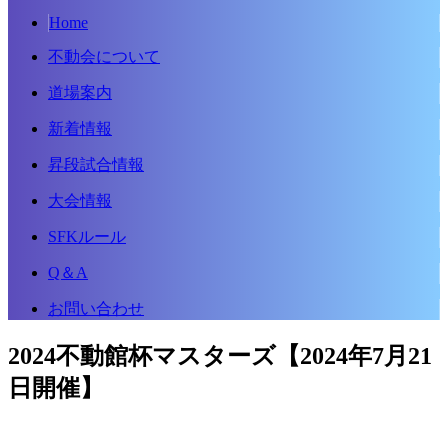
Home
不動会について
道場案内
新着情報
昇段試合情報
大会情報
SFKルール
Q＆A
お問い合わせ
2024不動館杯マスターズ【2024年7月21
日開催】