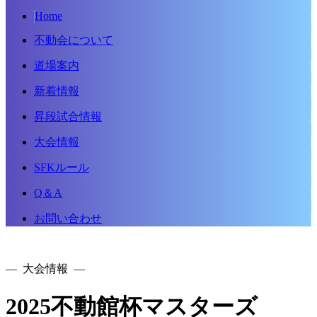
Home
不動会について
道場案内
新着情報
昇段試合情報
大会情報
SFKルール
Q＆A
お問い合わせ
— 大会情報 —
2025不動館杯マスターズ