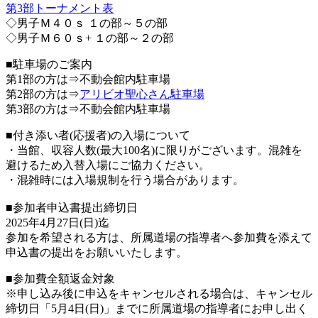
第3部トーナメント表
◇男子Ｍ４０ｓ １の部～５の部
◇男子Ｍ６０ｓ+ １の部～２の部
■駐車場のご案内
第1部の方は⇒不動会館内駐車場
第2部の方は⇒
アリビオ聖心さん駐車場
第3部の方は⇒不動会館内駐車場
■付き添い者(応援者)の入場について
・当館、収容人数(最大100名)に限りがございます。混雑を
避けるため入替入場にご協力ください。
・混雑時には入場規制を行う場合があります。
■参加者申込書提出締切日
2025年4月27日(日)迄
参加を希望される方は、所属道場の指導者へ参加費を添えて
申込書の提出をお願いいたします。
■参加費全額返金対象
※申し込み後に申込をキャンセルされる場合は、キャンセル
締切日「5月4日(日)」までに所属道場の指導者にお申し出く